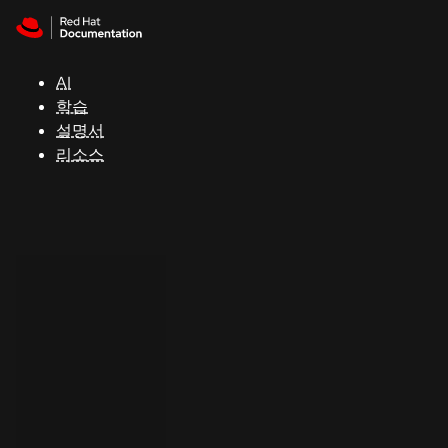
Skip to navigation
Skip to content
지
원
AI
학습
콘
설명서
솔
리소스
개
발
자
평
가
판
시
작
연