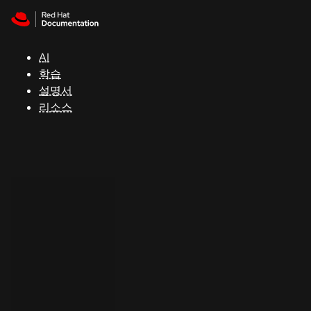
Skip to navigation
Skip to content
지
원
AI
학습
콘
설명서
솔
리소스
개
발
자
평
가
판
시
작
연