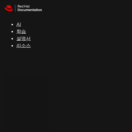
Skip to navigation
Skip to content
지
원
AI
학습
콘
설명서
솔
리소스
개
발
자
평
가
판
시
작
연