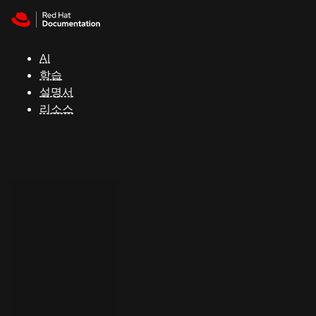
Skip to navigation
Skip to content
지
원
AI
학습
콘
설명서
솔
리소스
개
발
자
평
가
판
시
작
연