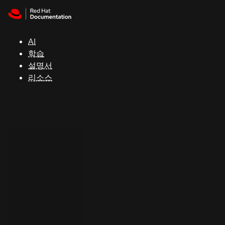
Skip to navigation
Skip to content
지
원
AI
학습
콘
설명서
솔
리소스
개
발
자
평
가
판
시
작
연