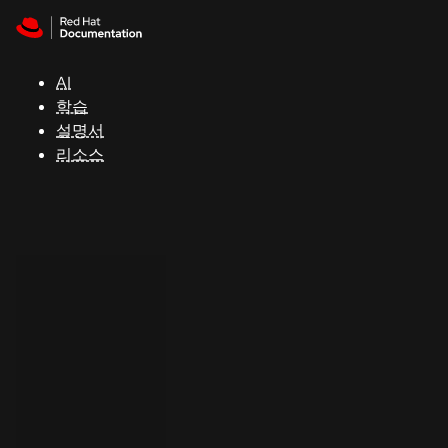
Skip to navigation
Skip to content
지
원
AI
학습
콘
설명서
솔
리소스
개
발
자
평
가
판
시
작
연