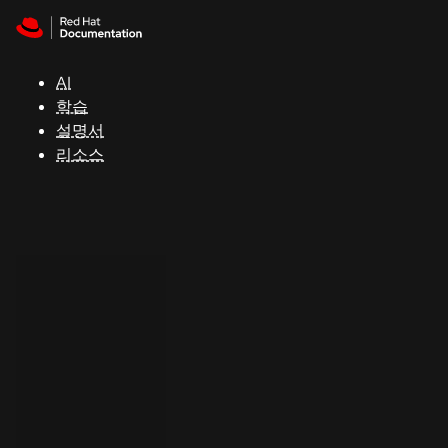
Skip to navigation
Skip to content
지
원
AI
학습
콘
설명서
솔
리소스
개
발
자
평
가
판
시
작
연