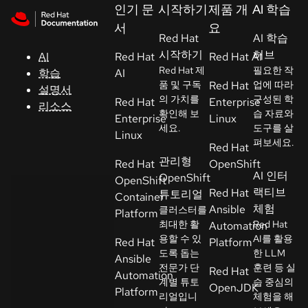
Skip to navigation
Skip to content
인기 문
시작하기
제품 개
AI 학습
지
서
요
원
Red Hat
AI 학습
시작하기
허브
AI
Red Hat
Red Hat AI
Red Hat 제
필요한 작
학습
AI
콘
품 및 구독
Red Hat
업에 따라
설명서
솔
의 가치를
구성된 학
Red Hat
Enterprise
리소스
확인해 보
습 자료와
Enterprise
Linux
세요.
도구를 살
개
Linux
펴보세요.
Red Hat
발
관리형
Red Hat
OpenShift
자
AI 인터
OpenShift
OpenShift
랙티브
Red Hat
튜토리얼
Container
평
체험
Ansible
클러스터를
Platform
가
최대한 활
Red Hat
Automation
판
용할 수 있
AI를 활용
Red Hat
Platform
시
도록 돕는
한 LLM
Ansible
전문가 단
훈련 등 실
작
Red Hat
Automation
계별 튜토
습 중심의
OpenJDK
Platform
리얼입니
체험을 해
연