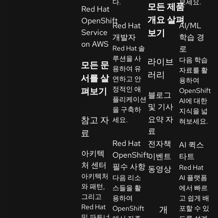
다.
보세요.
모든 제품
Red Hat
락
개요 살펴
OpenShift
언
처
Red Hat
AI/ML
Service
보기
어
개발자
학습 경
선
on AWS
Red Hat 솔
로
택
루션을 사
다음 학습
라이브
모든 문
용하여 유
자료를 활
러리
서를 살
연하고 안
용하여
정적인 애
펴보기
OpenShift
블로그
플리케이션
AI에 대한
및 기사
을 구축하
지식을 넓
참고 자
요약 자
세요.
혀보세요.
료
료
Red Hat
전자책
AI 퀵스
아키텍
OpenShift
이벤트
타트
처 센터
필수 사항
Red Hat
동영상
아키텍처
다음 리소
AI 플랫폼
와 패턴,
스들을 활
에서 빠르
그리고
용하여
고 쉽게 배
Red Hat
OpenShift
개
포할 수 있
및 파트너