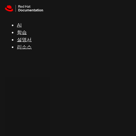
Skip to navigation
Skip to content
지
원
AI
학습
콘
설명서
솔
리소스
개
발
자
평
가
판
시
작
연