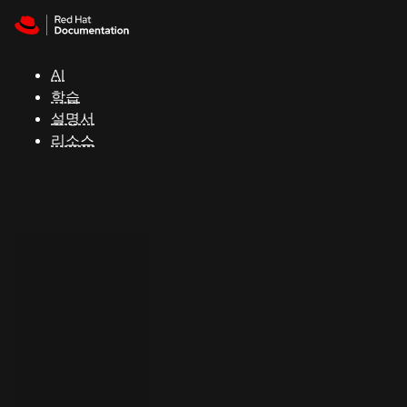
Skip to navigation
Skip to content
지
원
AI
학습
콘
설명서
솔
리소스
개
발
자
평
가
판
시
작
연