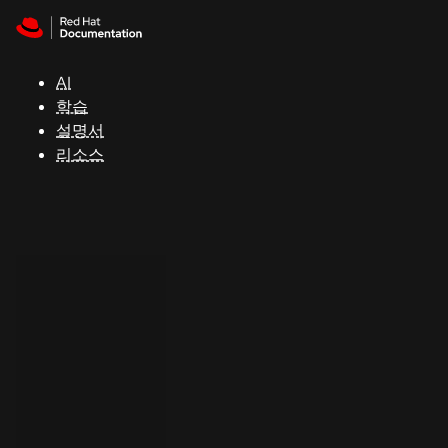
Skip to navigation
Skip to content
지
원
AI
학습
콘
설명서
솔
리소스
개
발
자
평
가
판
시
작
연