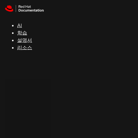
Skip to navigation
Skip to content
지
원
AI
학습
콘
설명서
솔
리소스
개
발
자
평
가
판
시
작
연