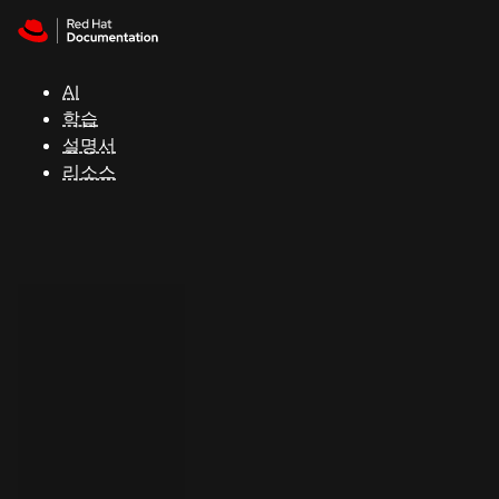
Skip to navigation
Skip to content
지
원
AI
학습
콘
설명서
솔
리소스
개
발
자
평
가
판
시
작
연