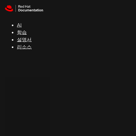
Skip to navigation
Skip to content
지
원
AI
학습
콘
설명서
솔
리소스
개
발
자
평
가
판
시
작
연