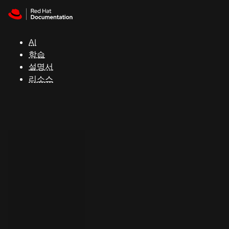
Skip to navigation
Skip to content
지
원
AI
학습
콘
설명서
솔
리소스
개
발
자
평
가
판
시
작
연