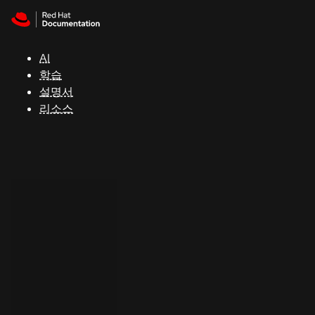
Skip to navigation
Skip to content
지
원
AI
학습
콘
설명서
솔
리소스
개
발
자
평
가
판
시
작
연