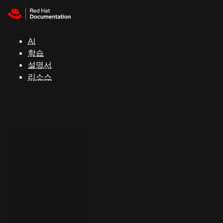
Skip to navigation
Skip to content
지
원
AI
학습
콘
설명서
솔
리소스
개
발
자
평
가
판
시
작
연