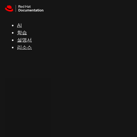
Skip to navigation
Skip to content
지
원
AI
학습
콘
설명서
솔
리소스
개
발
자
평
가
판
시
작
연