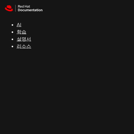
Skip to navigation
Skip to content
지
원
AI
학습
콘
설명서
솔
리소스
개
발
자
평
가
판
시
작
연