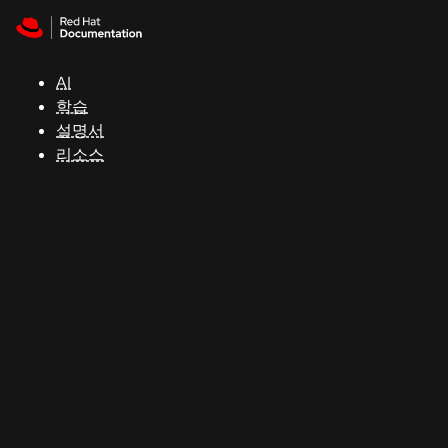
Skip to navigation
Skip to content
지
원
AI
학습
콘
설명서
솔
리소스
개
발
자
평
가
판
시
작
연