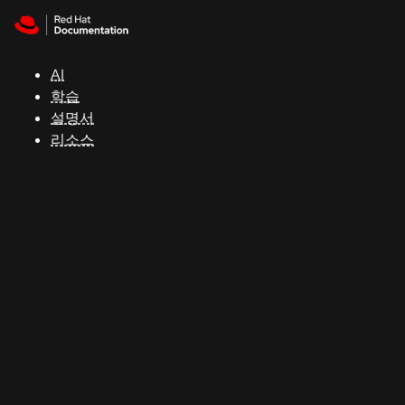
Skip to navigation
Skip to content
지
원
AI
학습
콘
설명서
솔
리소스
개
발
자
평
가
판
시
작
연