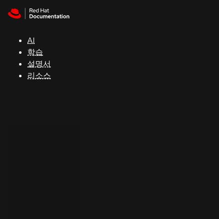
Skip to navigation
Skip to content
지
원
AI
학습
콘
설명서
솔
리소스
개
발
자
평
가
판
시
작
연