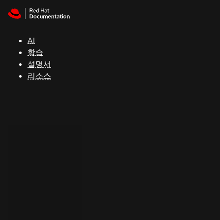
Skip to navigation
Skip to content
지
원
AI
학습
콘
설명서
솔
리소스
개
발
자
평
가
판
시
작
연