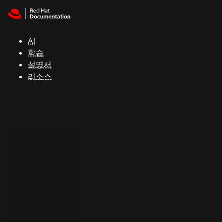
Skip to navigation
Skip to content
지
원
AI
학습
콘
설명서
솔
리소스
개
발
자
평
가
판
시
작
연