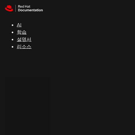
Skip to navigation
Skip to content
지
원
AI
학습
콘
설명서
솔
리소스
개
발
자
평
가
판
시
작
연