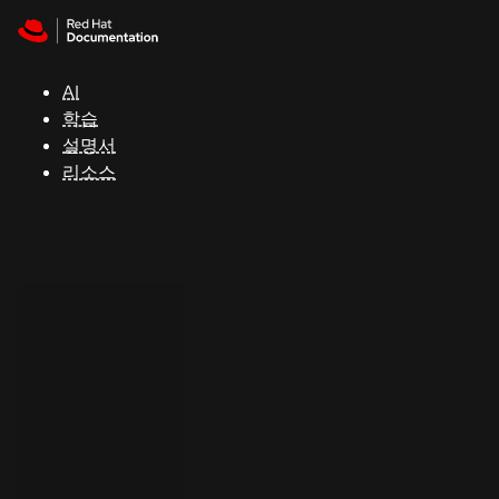
Skip to navigation
Skip to content
지
원
AI
학습
콘
설명서
솔
리소스
개
발
자
평
가
판
시
작
연