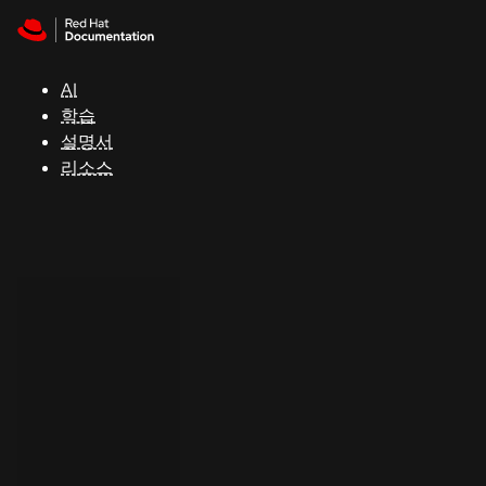
Skip to navigation
Skip to content
지
원
AI
학습
콘
설명서
솔
리소스
개
발
자
평
가
판
시
작
연