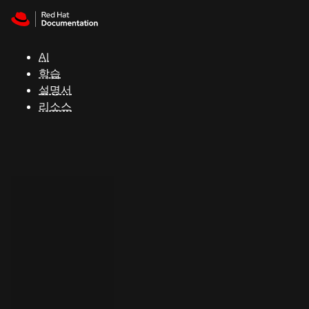
Skip to navigation
Skip to content
지
원
AI
학습
콘
설명서
솔
리소스
개
발
자
평
가
판
시
작
연