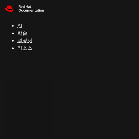
Skip to navigation
Skip to content
지
원
AI
학습
콘
설명서
솔
리소스
개
발
자
평
가
판
시
작
연