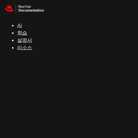
Skip to navigation
Skip to content
지
원
AI
학습
콘
설명서
솔
리소스
개
발
자
평
가
판
시
작
연