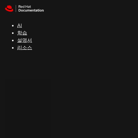
Skip to navigation
Skip to content
지
원
AI
학습
콘
설명서
솔
리소스
개
발
자
평
가
판
시
작
연