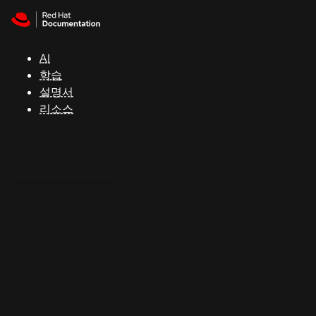
Skip to navigation
Skip to content
지
원
AI
학습
콘
설명서
솔
리소스
개
발
자
평
가
판
시
작
연