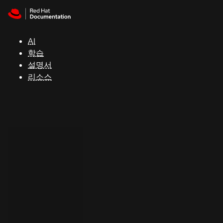
Skip to navigation
Skip to content
지
원
AI
학습
콘
설명서
솔
리소스
개
발
자
평
가
판
시
작
연