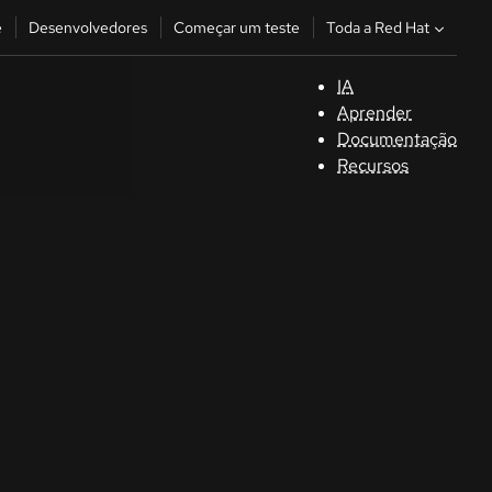
Toda a Red Hat
e
Desenvolvedores
Começar um teste
IA
S
Aprender
Documentação
C
Recursos
D
C
u
C
Séle
la la