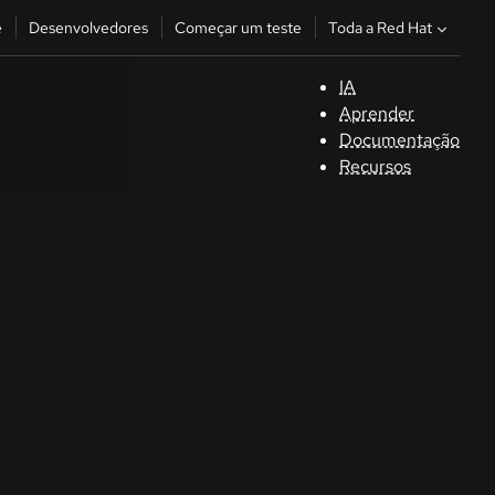
Toda a Red Hat
e
Desenvolvedores
Começar um teste
IA
S
Aprender
Documentação
C
Recursos
D
C
u
C
Séle
la la