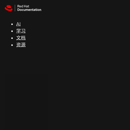
Skip to navigation
Skip to content
支
持
AI
学习
控制台
文档
（Console）
资源
开
发
人
员
开
始
试
用
联