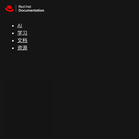
Skip to navigation
Skip to content
支
持
AI
学习
控制台
文档
（Console）
资源
开
发
人
员
开
始
试
用
联