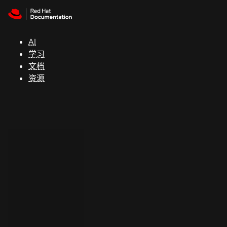
Skip to navigation
Skip to content
支
持
AI
学习
控制台
文档
（Console）
资源
开
发
人
员
开
始
试
用
联