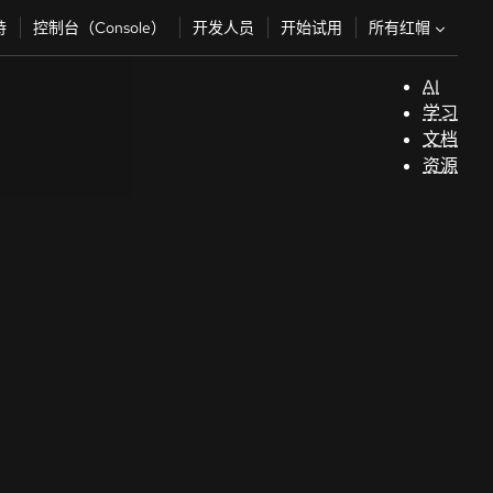
所有红帽
持
控制台（Console）
开发人员
开始试用
AI
支
学习
持
文档
资源
（
开
发
人
员
开
始
试
用