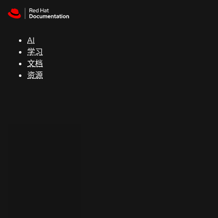
Skip to navigation
Skip to content
支
持
AI
学习
控制台
文档
（Console）
资源
开
发
人
员
开
始
试
用
联