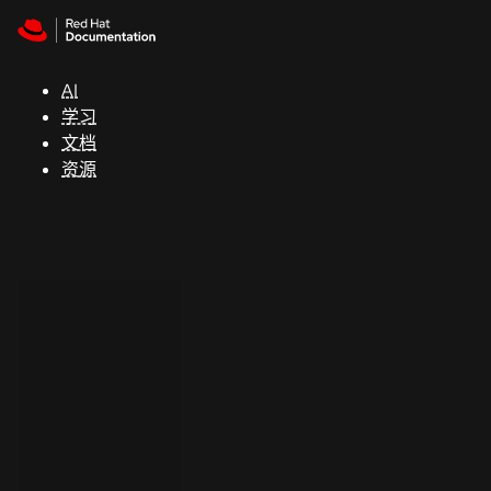
Skip to navigation
Skip to content
支
持
AI
学习
控制台
文档
（Console）
资源
开
发
人
员
开
始
试
用
联