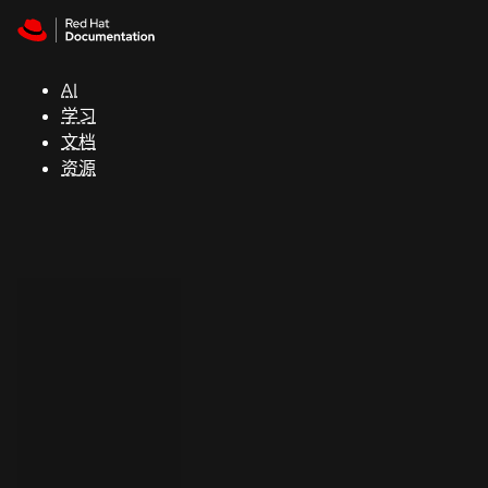
Skip to navigation
Skip to content
支
持
AI
学习
控制台
文档
（Console）
资源
开
发
人
员
开
始
试
用
联