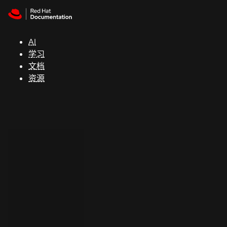
Skip to navigation
Skip to content
支
持
AI
学习
控制台
文档
（Console）
资源
开
发
人
员
开
始
试
用
联