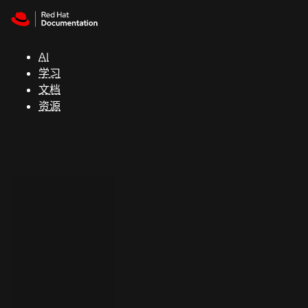
Skip to navigation
Skip to content
支
持
AI
学习
控制台
文档
（Console）
资源
开
发
人
员
开
始
试
用
联