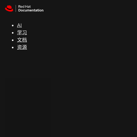
Skip to navigation
Skip to content
支
持
AI
学习
控制台
文档
（Console）
资源
开
发
人
员
开
始
试
用
联