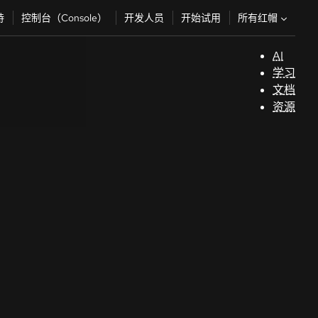
所有红帽
持
控制台（Console）
开发人员
开始试用
AI
支
学习
持
文档
资源
（
开
发
人
员
开
始
试
用