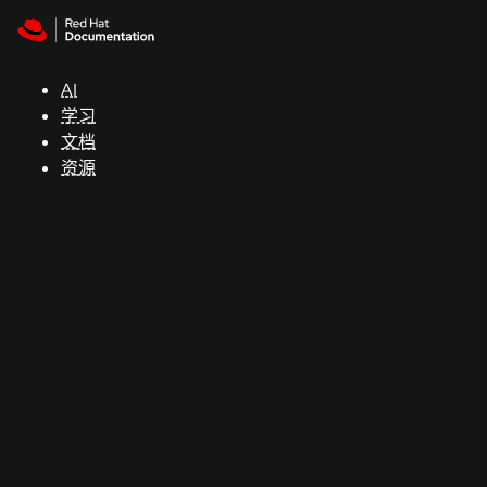
Skip to navigation
Skip to content
支
持
AI
学习
控制台
文档
（Console）
资源
开
发
人
员
开
始
试
用
联