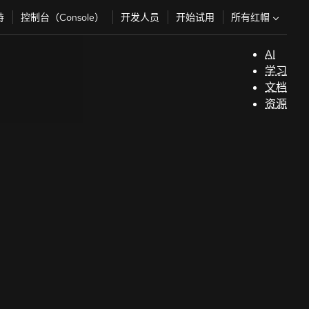
所有红帽
持
控制台（Console）
开发人员
开始试用
AI
支
学习
持
文档
资源
（
开
发
人
员
开
始
试
用