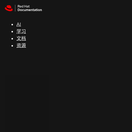
Skip to navigation
Skip to content
支
持
AI
学习
控制台
文档
（Console）
资源
开
发
人
员
开
始
试
用
联