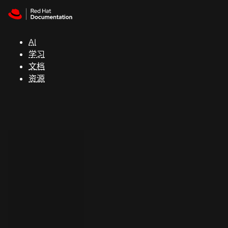
Skip to navigation
Skip to content
支
持
AI
学习
控制台
文档
（Console）
资源
开
发
人
员
开
始
试
用
联